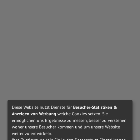
Diese Website nutzt Dienste für
Besucher-Statistiken &
Anzeigen von Werbung
welche Cookies setzen. Sie
ermöglichen uns Ergebnisse zu messen, besser zu verstehen
woher unsere Besucher kommen und um unsere Website
weiter zu entwickeln.
Ihre Zustimmung (die Sie in den Datenschutz-Einstellungen