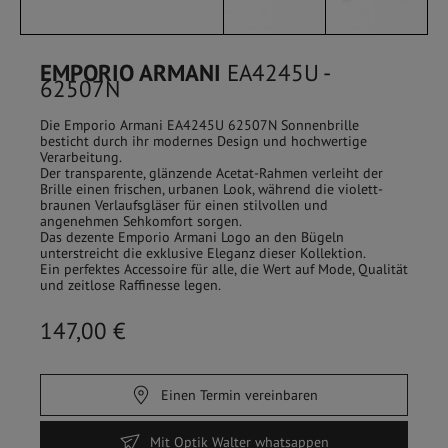
EMPORIO ARMANI
EA4245U -
62507N
Die Emporio Armani EA4245U 62507N Sonnenbrille
besticht durch ihr modernes Design und hochwertige
Verarbeitung.
Der transparente, glänzende Acetat-Rahmen verleiht der
Brille einen frischen, urbanen Look, während die violett-
braunen Verlaufsgläser für einen stilvollen und
angenehmen Sehkomfort sorgen.
Das dezente Emporio Armani Logo an den Bügeln
unterstreicht die exklusive Eleganz dieser Kollektion.
Ein perfektes Accessoire für alle, die Wert auf Mode, Qualität
und zeitlose Raffinesse legen.
HOME
/
SHOP
147,00 €
FILTER
Einen Termin vereinbaren
Sehbrillen
Mit Optik Walter whatsappen