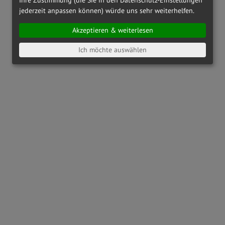
jederzeit anpassen können) würde uns sehr weiterhelfen.
Akzeptieren & weiterlesen
Ich möchte auswählen
OAKLEY
OX8164 - 816404
OAKLEY
OX8186 - 818601
€ 142,00
€ 173,00
RAY-BAN
RX6489 - 2500
PRADA LINEA ROSSA
PS01QV