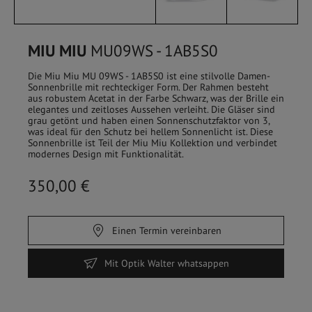
MIU MIU
MU09WS - 1AB5S0
Die Miu Miu MU 09WS - 1AB5S0 ist eine stilvolle Damen-
Sonnenbrille mit rechteckiger Form. Der Rahmen besteht
aus robustem Acetat in der Farbe Schwarz, was der Brille ein
elegantes und zeitloses Aussehen verleiht. Die Gläser sind
grau getönt und haben einen Sonnenschutzfaktor von 3,
was ideal für den Schutz bei hellem Sonnenlicht ist. Diese
Sonnenbrille ist Teil der Miu Miu Kollektion und verbindet
modernes Design mit Funktionalität.
350,00 €
HOME
/
SHOP
Einen Termin vereinbaren
FILTER
Mit Optik Walter whatsappen
Sehbrillen