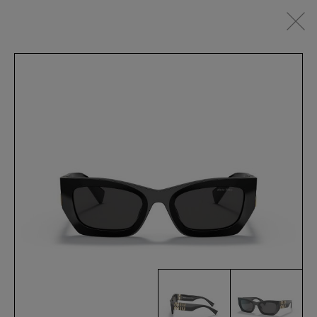
IT
SEHBRILLEN
SONNENBRILLEN
SPORTSWEAR
ACCESSOIRES