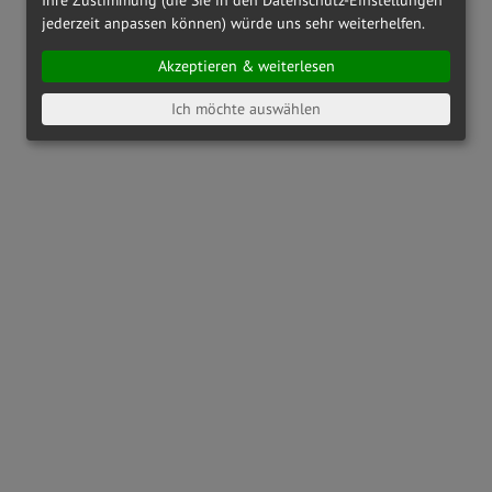
jederzeit anpassen können) würde uns sehr weiterhelfen.
Akzeptieren & weiterlesen
Ich möchte auswählen
OAKLEY
OX8164 - 816404
OAKLEY
OX8186 - 818601
€ 142,00
€ 173,00
RAY-BAN
RX6489 - 2500
PRADA LINEA ROSSA
PS01QV