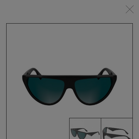
IT
SEHBRILLEN
SONNENBRILLEN
SPORTSWEAR
ACCESSOIRES