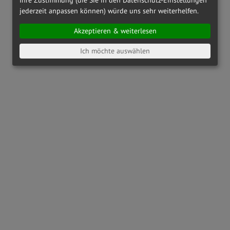
jederzeit anpassen können) würde uns sehr weiterhelfen.
Akzeptieren & weiterlesen
Ich möchte auswählen
OAKLEY
OX8164 - 816404
OAKLEY
OX8186 - 818601
€ 142,00
€ 173,00
RAY-BAN
RX6489 - 2500
PRADA LINEA ROSSA
PS01QV