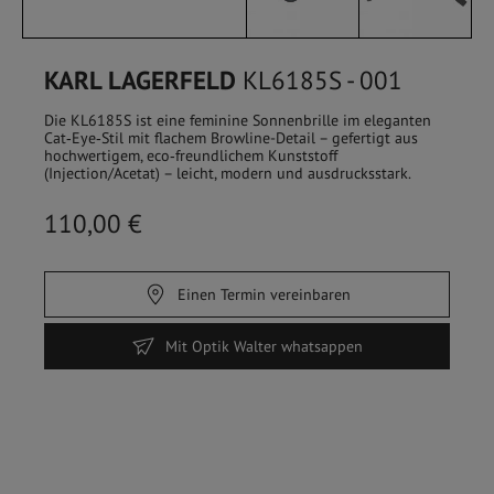
KARL LAGERFELD
KL6185S - 001
Die KL6185S ist eine feminine Sonnenbrille im eleganten
Cat‑Eye‑Stil mit flachem Browline-Detail – gefertigt aus
hochwertigem, eco‑freundlichem Kunststoff
(Injection/Acetat) – leicht, modern und ausdrucksstark.
110,00 €
Einen Termin vereinbaren
HOME
/
SHOP
Mit Optik Walter whatsappen
FILTER
Sehbrillen