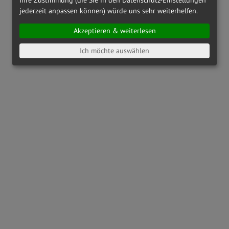
jederzeit anpassen können) würde uns sehr weiterhelfen.
Akzeptieren & weiterlesen
Ich möchte auswählen
OAKLEY
OX8164 - 816404
OAKLEY
OX8186 - 818601
€ 142,00
€ 173,00
RAY-BAN
RX6489 - 2500
PRADA LINEA ROSSA
PS01QV