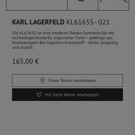
KARL LAGERFELD
KL6165S - 021
Die KL6165S ist eine moderne Damen-Sonnenbrille mit
rechteckiger/butterfly-inspirierter Form – gefertigt aus
hochwertigem Bio‑Injection‑Kunststoff – leicht, langlebig
und stylish.
165,00 €
Einen Termin vereinbaren
HOME
/
SHOP
Mit Optik Walter whatsappen
FILTER
Sehbrillen