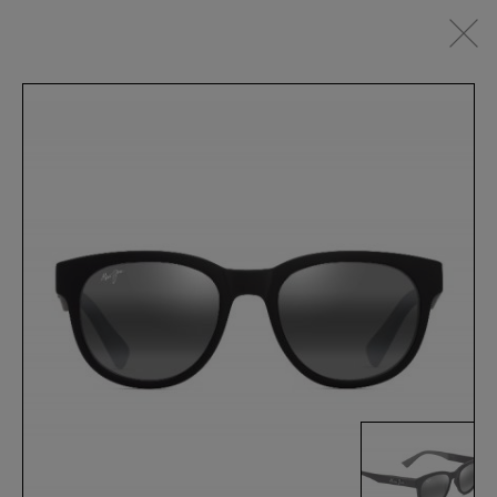
IT
SEHBRILLEN
SONNENBRILLEN
SPORTSWEAR
ACCESSOIRES