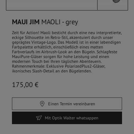
MAUI JIM
MAOLI - grey
Zeit für Action! Maoli besticht durch eine neu interpretierte,
eckige Silhouette im Retro-Stil, akzentuiert durch unser
geprägtes Vintage-Logo. Das Modell ist in einer lebendigen
Farbpalette erhältlich, einschließlich eines matten
Farbverlaufs im Airbrush-Look an den Bügeln. Schlagfeste
MauiPure-Gläser sorgen für hohe Leistung und einen
modernen Touch bei Ihren täglichen Abenteuern.
Rahmenmerkmale: Exklusive PolarizedPlus2-Gläser,
ikonisches Slash-Detail an den Bügelenden.
175,00 €
HOME
/
SHOP
Einen Termin vereinbaren
FILTER
Mit Optik Walter whatsappen
Sehbrillen