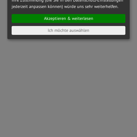
jederzeit anpassen können) würde uns sehr weiterhelfen.
Akzeptieren & weiterlesen
Ich möchte auswählen
OAKLEY
OX8164 - 816404
OAKLEY
OX8186 - 818601
€ 142,00
€ 173,00
RAY-BAN
RX6489 - 2500
PRADA LINEA ROSSA
PS01QV