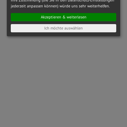
jederzeit anpassen können) würde uns sehr weiterhelfen.
Akzeptieren & weiterlesen
Ich möchte auswählen
OAKLEY
OX8164 - 816404
OAKLEY
OX8186 - 818601
€ 142,00
€ 173,00
RAY-BAN
RX6489 - 2500
PRADA LINEA ROSSA
PS01QV