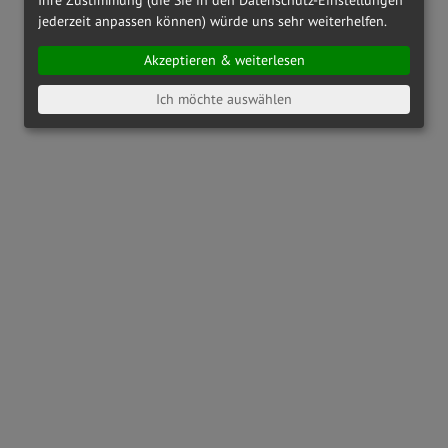
jederzeit anpassen können) würde uns sehr weiterhelfen.
Akzeptieren & weiterlesen
Ich möchte auswählen
OAKLEY
OX8164 - 816404
OAKLEY
OX8186 - 818601
€ 142,00
€ 173,00
RAY-BAN
RX6489 - 2500
PRADA LINEA ROSSA
PS01QV
- TFY1O1
€ 163,00