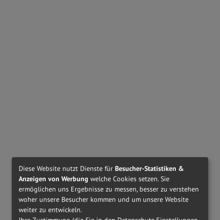
PERSOL
PO3364V - 95
MIU MIU
MU01VV - 1AB1O1
€ 265,00
€ 310,00
MIU MIU
MU05XV - VAU1O1
MIU MIU
MU07XV - VAU1O1
€ 270,00
€ 310,00
Diese Website nutzt Dienste für
Besucher-Statistiken &
Anzeigen von Werbung
welche Cookies setzen. Sie
ermöglichen uns Ergebnisse zu messen, besser zu verstehen
woher unsere Besucher kommen und um unsere Website
weiter zu entwickeln.
Ihre Zustimmung (die Sie in den Datenschutz-Einstellungen