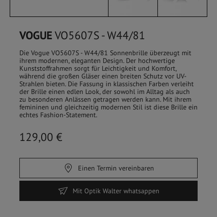
VOGUE
VO5607S - W44/81
Die Vogue VO5607S - W44/81 Sonnenbrille überzeugt mit
ihrem modernen, eleganten Design. Der hochwertige
Kunststoffrahmen sorgt für Leichtigkeit und Komfort,
während die großen Gläser einen breiten Schutz vor UV-
Strahlen bieten. Die Fassung in klassischen Farben verleiht
der Brille einen edlen Look, der sowohl im Alltag als auch
zu besonderen Anlässen getragen werden kann. Mit ihrem
femininen und gleichzeitig modernen Stil ist diese Brille ein
echtes Fashion-Statement.
129,00 €
HOME
/
SHOP
Einen Termin vereinbaren
FILTER
Mit Optik Walter whatsappen
Sehbrillen