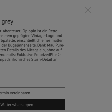
IT
 grey
-Abenteuer. ʻŌpiopio ist ein Retro-
t unserem geprägten Vintage-Logo und
SSOIRES
rbpalette, einschließlich eines matten
n der Bügelinnenseite. Dank MauiPure-
ten Details des Alltags ein, ohne auf
ndetails: Exklusive PolarizedPlus2-
enpads, ikonisches Slash-Detail an
ermin vereinbaren
k Walter whatsappen