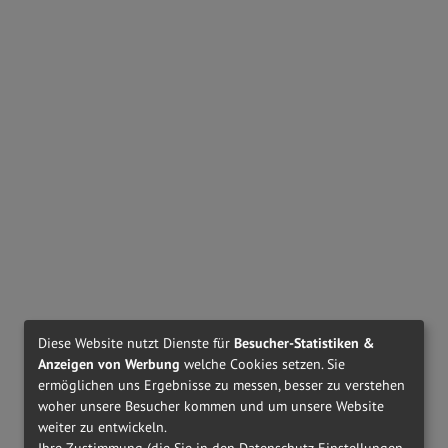
Diese Website nutzt Dienste für
Besucher-Statistiken &
Anzeigen von Werbung
welche Cookies setzen. Sie
ermöglichen uns Ergebnisse zu messen, besser zu verstehen
woher unsere Besucher kommen und um unsere Website
weiter zu entwickeln.
Ihre Zustimmung (die Sie in den Datenschutz-Einstellungen