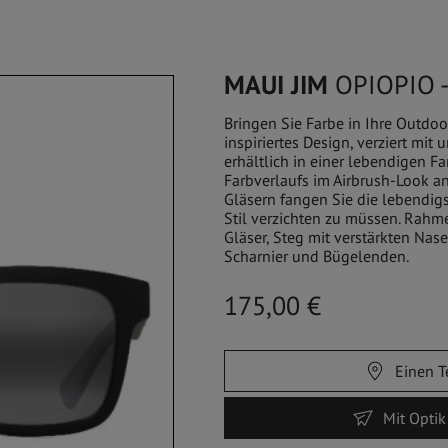
STORES
SERVICE
SHOP
MAUI JIM
OPIOPIO -
Bringen Sie Farbe in Ihre Outdoor
inspiriertes Design, verziert mi
LLEN
SONNENBRILLEN
SPORTSWEAR
ACCE
erhältlich in einer lebendigen Fa
Farbverlaufs im Airbrush-Look a
Gläsern fangen Sie die lebendigs
Stil verzichten zu müssen. Rahme
Gläser, Steg mit verstärkten Nas
Scharnier und Bügelenden.
175,00 €
Einen T
Mit Opti