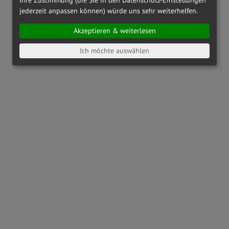
jederzeit anpassen können) würde uns sehr weiterhelfen.
Akzeptieren & weiterlesen
Ich möchte auswählen
OAKLEY
OX8164 - 816404
OAKLEY
OX8186 - 818601
€ 142,00
€ 173,00
RAY-BAN
RX6489 - 2500
PRADA LINEA ROSSA
PS01QV