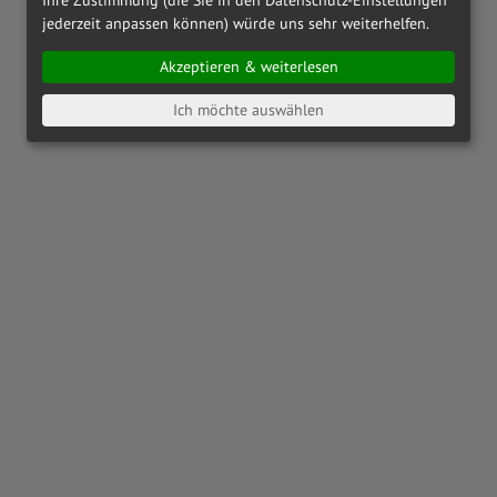
jederzeit anpassen können) würde uns sehr weiterhelfen.
Akzeptieren & weiterlesen
Ich möchte auswählen
OAKLEY
OX8164 - 816404
OAKLEY
OX8186 - 818601
€ 142,00
€ 173,00
RAY-BAN
RX6489 - 2500
PRADA LINEA ROSSA
PS01QV