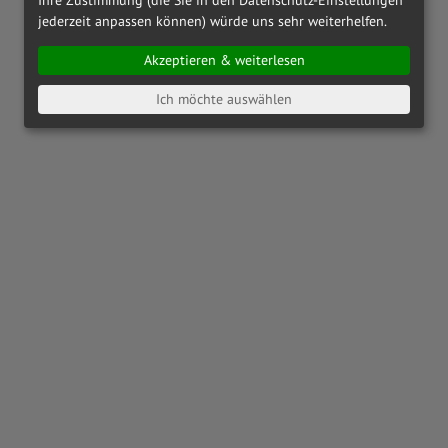
jederzeit anpassen können) würde uns sehr weiterhelfen.
Akzeptieren & weiterlesen
Ich möchte auswählen
OAKLEY
OX8164 - 816404
OAKLEY
OX8186 - 818601
€ 142,00
€ 173,00
RAY-BAN
RX6489 - 2500
PRADA LINEA ROSSA
PS01QV