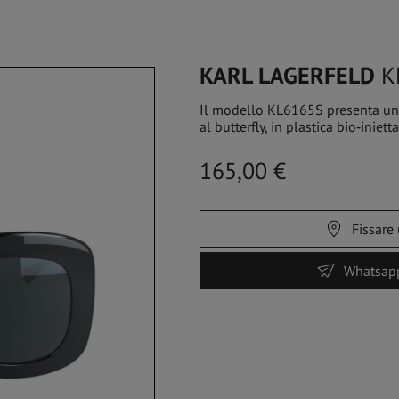
STORES
SERVIZI
SHOP
KARL LAGERFELD
KL
Il modello KL6165S presenta un'
al butterfly, in plastica bio‑iniet
A VISTA
OCCHIALI DA SOLE
SPORTSWEAR
165,00 €
Fissare
Whatsapp