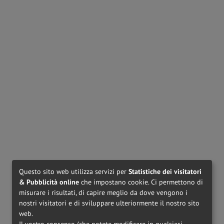
Questo sito web utilizza servizi per
Statistiche dei visitatori
& Pubblicità online
che impostano cookie. Ci permettono di
misurare i risultati, di capire meglio da dove vengono i
nostri visitatori e di sviluppare ulteriormente il nostro sito
web.
Il vostro consenso (che potete modificare in qualsiasi