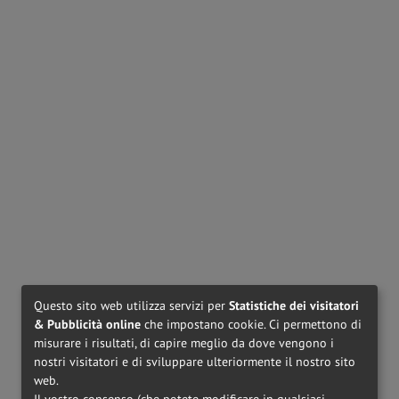
PERSOL
PO3364V - 95
MIU MIU
MU01VV - 1AB1O1
€ 265,00
€ 310,00
MIU MIU
MU05XV - VAU1O1
MIU MIU
MU07XV - VAU1O1
€ 270,00
€ 310,00
Questo sito web utilizza servizi per
Statistiche dei visitatori
& Pubblicità online
che impostano cookie. Ci permettono di
misurare i risultati, di capire meglio da dove vengono i
nostri visitatori e di sviluppare ulteriormente il nostro sito
web.
Il vostro consenso (che potete modificare in qualsiasi