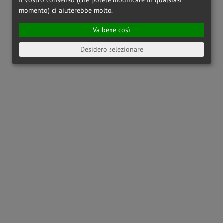
momento) ci aiuterebbe molto.
Va bene così
Desidero selezionare
OAKLEY
OX8164 - 816404
OAKLEY
OX8186 - 818601
€ 142,00
€ 173,00
RAY-BAN
RX6489 - 2500
PRADA LINEA ROSSA
PS01QV