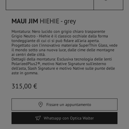
MAUI JIM
HIEHIE - grey
Montatura: Nero lucido con grigio chiaro trasparente
Grigio Neutro - Hiehie è il classico occhiale dalla forma
tondeggiante di cui ci si può fidare all'aria aperta.
Progettato con l'innovativo materiale SuperThin Glass, vede
il mondo sotto una nuova luce, dalle cime delle montagne
ai centri delle città.
Dettagli della montatura: Esclusiva tecnologia delle lenti
PolarizedPlus2®, motivo Native Signature sull'esterno
dell'asta, Slash Signature e motivo Native sulle punte delle
aste in gomma.
315,00 €
HOME
/
SHOP
Fissare un appuntamento
FILTRO
Occhiali da vista
Whatsapp con Optica Walter