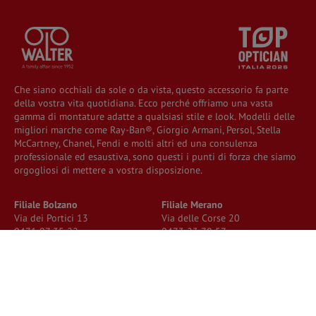
Che siano occhiali da sole o da vista, questo accessorio fa parte
della vostra vita quotidiana. Ecco perché offriamo una vasta
gamma di montature adatte a qualsiasi stile e look. Modelli delle
migliori marche come Ray-Ban®, Giorgio Armani, Persol, Stella
McCartney, Chanel, Fendi e molti altri ed una consulenza
professionale ed esaustiva, sono questi i punti di forza che siamo
orgogliosi di mettere a vostra disposizione.
Filiale Bolzano
Filiale Merano
Via dei Portici 13
Via delle Corse 20
0471 97 35 22
0473 23 78 57
bz
@walter.it
me@walter.it
Orari di apertura
Orari di apertura
Lu - Ve ore 8.45 - 19.00
Lu - Ve ore 9.00 - 19.00
Sa ore 9.15 - 18.00
Sa ore 9.30 - 13.30