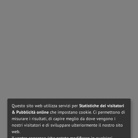
PERSOL
PO3364V - 95
MIU MIU
MU01VV - 1AB1O1
€ 265,00
€ 310,00
MIU MIU
MU05XV - VAU1O1
MIU MIU
MU07XV - VAU1O1
€ 270,00
€ 310,00
Questo sito web utilizza servizi per
Statistiche dei visitatori
& Pubblicità online
che impostano cookie. Ci permettono di
misurare i risultati, di capire meglio da dove vengono i
nostri visitatori e di sviluppare ulteriormente il nostro sito
web.
Il vostro consenso (che potete modificare in qualsiasi