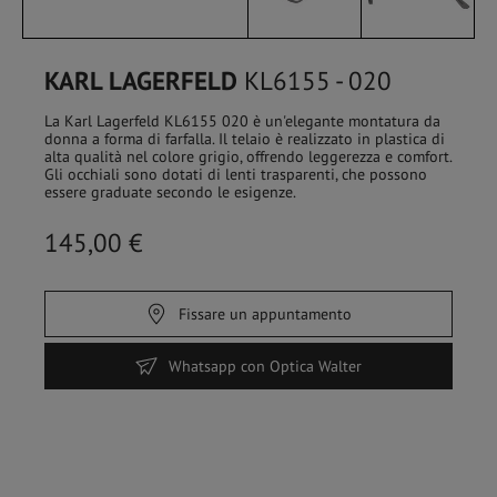
KARL LAGERFELD
KL6155 - 020
La Karl Lagerfeld KL6155 020 è un'elegante montatura da
donna a forma di farfalla. Il telaio è realizzato in plastica di
alta qualità nel colore grigio, offrendo leggerezza e comfort.
Gli occhiali sono dotati di lenti trasparenti, che possono
essere graduate secondo le esigenze.
145,00 €
Fissare un appuntamento
HOME
/
SHOP
Whatsapp con Optica Walter
FILTRO
Occhiali da vista