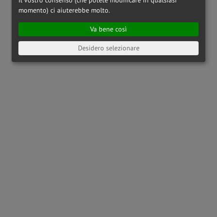
momento) ci aiuterebbe molto.
Va bene così
Desidero selezionare
OAKLEY
OX8164 - 816404
OAKLEY
OX8186 - 818601
€ 142,00
€ 173,00
RAY-BAN
RX6489 - 2500
PRADA LINEA ROSSA
PS01QV